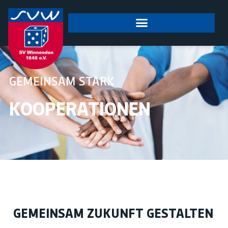
springen
GEMEINSAM STARK
KOOPERATIONEN
GEMEINSAM ZUKUNFT GESTALTEN