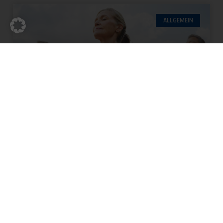
ALLGEMEIN
NEUE GESUNDHEITS- UND
PRÄVENTIONSKURSE AB
SEPTEMBER
Für einen bewegten Alltag! Entdecke unsere
Gesundheits- und Präventionskurse, stärke
deine körperlichen und mentalen Ressourcen
und schaffe die Grundlage für einen gesunden,