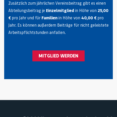
Zusätzlich zum jährlichen Vereinsbeitrag gibt es einen
Abteilungsbeitrag je
Einzelmitglied
in Höhe von
25,00
€
pro Jahr und für
Familien
in Höhe von
40,00 €
pro
Jahr. Es können außerdem Beiträge für nicht geleistete
Arbeitspflichtstunden anfallen.
MITGLIED WERDEN