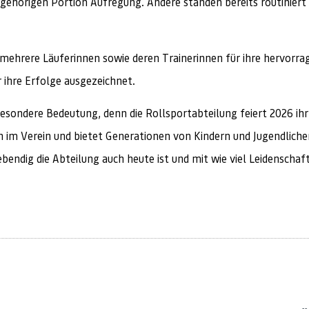
r gehörigen Portion Aufregung. Andere standen bereits routiniert
ehrere Läuferinnen sowie deren Trainerinnen für ihre hervorra
 ihre Erfolge ausgezeichnet.
esondere Bedeutung, denn die Rollsportabteilung feiert 2026 ihr
n im Verein und bietet Generationen von Kindern und Jugendliche
ebendig die Abteilung auch heute ist und mit wie viel Leidensch