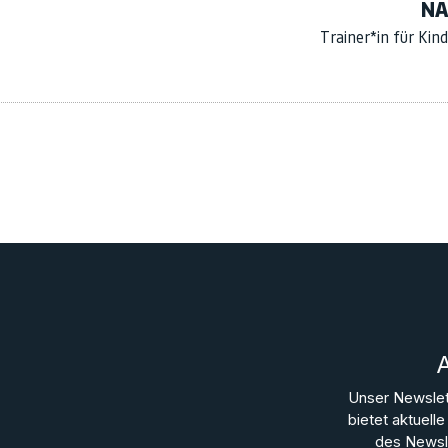
NÄ
Trainer*in für Kin
Unser Newslet
bietet aktuel
des Newsle