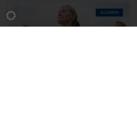
ALLGEMEIN
NEUE GESUNDHEITS- UND
PRÄVENTIONSKURSE AB
SEPTEMBER
Für einen bewegten Alltag! Entdecke unsere
Gesundheits- und Präventionskurse, stärke
deine körperlichen und mentalen Ressourcen
und schaffe die Grundlage für einen gesunden,