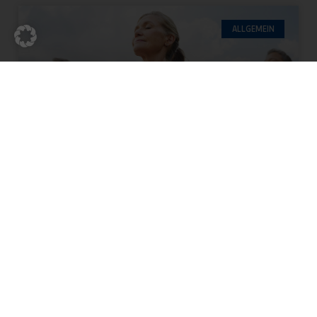
ALLGEMEIN
NEUE GESUNDHEITS- UND
PRÄVENTIONSKURSE AB
SEPTEMBER
Für einen bewegten Alltag! Entdecke unsere
Gesundheits- und Präventionskurse, stärke
deine körperlichen und mentalen Ressourcen
und schaffe die Grundlage für einen gesunden,