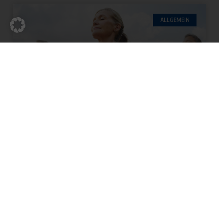
ALLGEMEIN
NEUE GESUNDHEITS- UND
PRÄVENTIONSKURSE AB
SEPTEMBER
Für einen bewegten Alltag! Entdecke unsere
Gesundheits- und Präventionskurse, stärke
deine körperlichen und mentalen Ressourcen
und schaffe die Grundlage für einen gesunden,